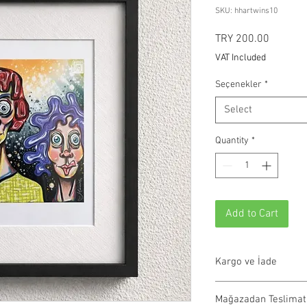
SKU: hhartwins10
Price
TRY 200.00
VAT Included
Seçenekler
*
Select
Quantity
*
Add to Cart
Kargo ve İade
Tüm siparişler 1-3 iş g
Mağazadan Teslimat
olmayan ürünler 21 gün