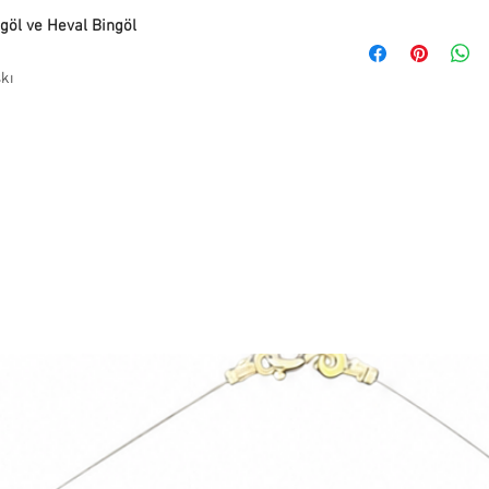
info@paftam.com adresi
ngöl ve Heval Bingöl
Pafta'm Bodrum Bitez 
ile ürünlerinizi size ul
teslim alınabilir.
verildiğinde kargo taki
skı
adresinize iletilecekti
Teslimat Adresi: Bitez
süresi adete göre değiş
Bodrum, Muğla, 48470,
İade ve değişim yapmak 
info@paftam.com adresi
Bizim size vereceğimiz 
gönderimini sağlayabili
gündür.
İade etmek istediğiniz 
güvenli bir şekilde pa
bize hasarsız ve kull
bekliyoruz. Bu sebepl
iade yapan müşteriye ai
Hijyen nedeniyle takı ü