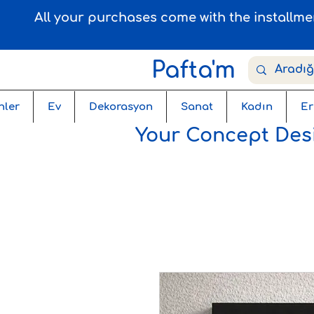
All your purchases come with the installm
Pafta'm
nler
Ev
Dekorasyon
Sanat
Kadın
Er
Your Concept Desi