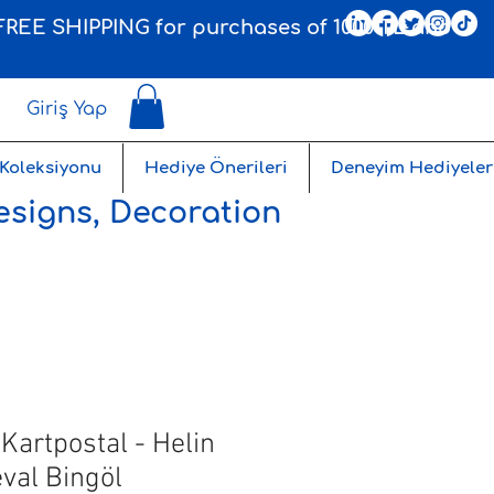
, FREE SHIPPING for purchases of 1000 TL and
Giriş Yap
 Koleksiyonu
Hediye Önerileri
Deneyim Hediyeler
esigns, Decoration
Kartpostal - Helin
val Bingöl