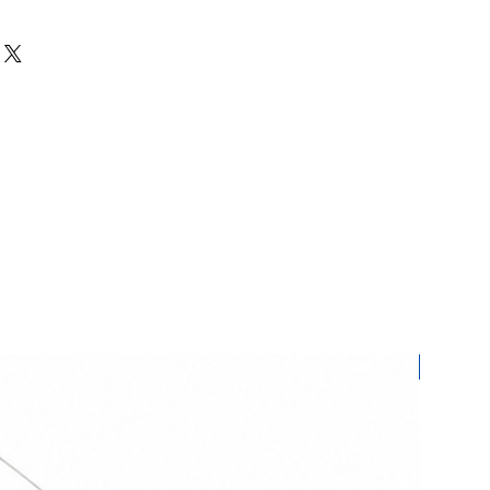
 üzerinden sağlanır. Yurtiçi Kargo
mağazasından gelip 2 saat içinde
aştırıyoruz. Siparişiniz kargoya
p kodu siteye kayıtlı olduğunuz e-posta
r. Yüksek miktarda ürünler için kargo
 Mahallesi Mandalin Cad. No:28/A ,
kenlik gösterir.
 Turkey
istediğiniz ürünler için bizimle
 üzerinden iletişime geçebilirsiniz.
bilgiler eşliğinde Yurtiçi Kargo ile
rsiniz. İade ve değişim süresi 7
ürünleri size gönderdiğimiz şekilde
ketlemeniz gerekmektedir. Ürünlerin
anılmamış olarak ulaşmasını
e kargoda oluşacak hasar sorumluluğu
Yeni
ttir.
rünlerinde iade geçerli değildir.