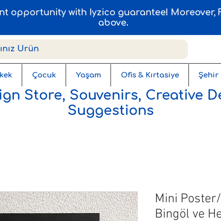
ent opportunity with Iyzico guarantee! Moreover
above.
kek
Çocuk
Yaşam
Ofis & Kırtasiye
Şehir
gn Store, Souvenirs, Creative D
Suggestions
Mini Poster/
Bingöl ve He