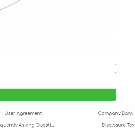
Tatlı Su 
Price
TRY 1,80
VAT Included
User Agreement
Frequently Asking Questions
Disclosure Tex