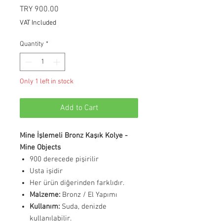
Price
TRY 900.00
VAT Included
Quantity
*
Only 1 left in stock
Add to Cart
Mine İşlemeli Bronz Kaşık Kolye -
Mine Objects
900 derecede pişirilir
Usta işidir
Her ürün diğerinden farklıdır.
Malzeme:
Bronz / El Yapımı
Kullanım:
Suda, denizde
kullanılabilir.