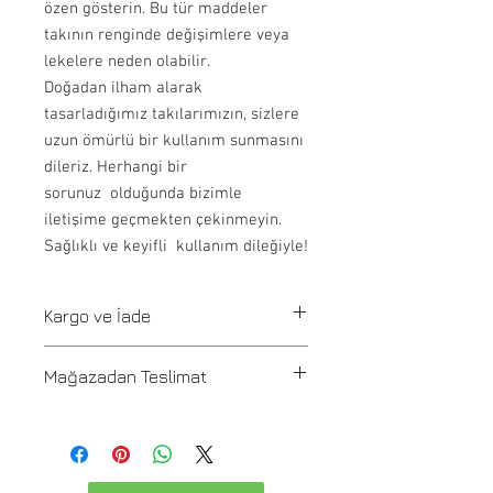
özen gösterin. Bu tür maddeler
takının renginde değişimlere veya
lekelere neden olabilir.
Doğadan ilham alarak
tasarladığımız takılarımızın, sizlere
uzun ömürlü bir kullanım sunmasını
dileriz. Herhangi bir
sorunuz olduğunda bizimle
iletişime geçmekten çekinmeyin.
Sağlıklı ve keyifli kullanım dileğiyle!
Kargo ve İade
Tüm siparişler 1-3 iş günü içerisinde
Mağazadan Teslimat
kargoya verilir. Stoğu olmayan ürünler
21 günde üretilir ve üretim onayı
Pafta'm Bodrum Bitez mağazasından
info@paftam.com adresi üzerinden
gelip 2 saat içinde teslim alınabilir.
sağlanır. Yurtiçi Kargo ile ürünlerinizi
Teslimat Adresi: Bitez Mahallesi
size ulaştırıyoruz. Siparişiniz kargoya
Mandalin Cad. No:28/A , Bodrum, Muğla,