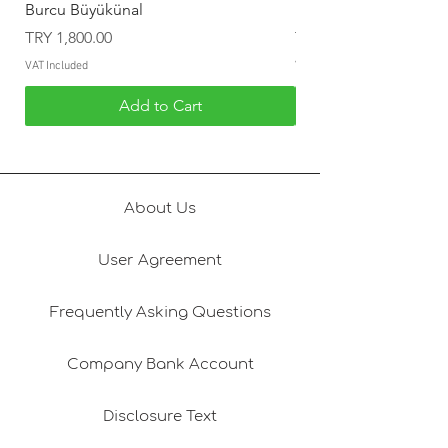
Burcu Büyükünal
Burcu Büyükünal
Price
Price
TRY 1,800.00
TRY 1,800.00
VAT Included
VAT Included
Add to Cart
About Us
User Agreement
Frequently Asking Questions
Company Bank Account
Disclosure Text