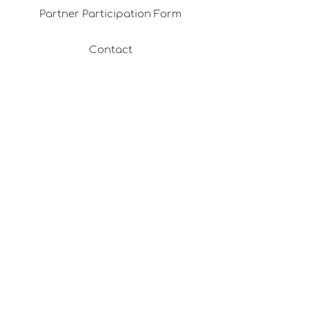
Partner Participation Form
Contact
Distance Sales Agreement
Corporate Gifts
Franchising
Return & Refund Policy
Privacy Policy
Shipping & Delivery
Membership Agreement