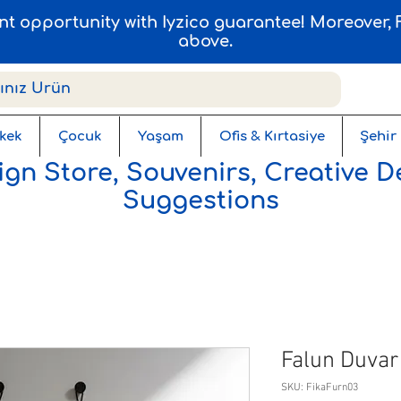
ent opportunity with Iyzico guarantee! Moreover
above.
kek
Çocuk
Yaşam
Ofis & Kırtasiye
Şehir
gn Store, Souvenirs, Creative D
Suggestions
Falun Duvar
SKU: FikaFurn03