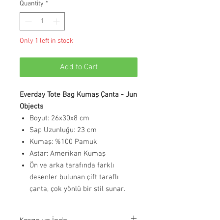
Quantity
*
Only 1 left in stock
Add to Cart
Everday Tote Bag Kumaş Çanta - Jun
Objects
Boyut: 26x30x8 cm
Sap Uzunluğu: 23 cm
Kumaş: %100 Pamuk
Astar: Amerikan Kumaş
Ön ve arka tarafında farklı
desenler bulunan çift taraflı
çanta, çok yönlü bir stil sunar.
Kargo ve İade