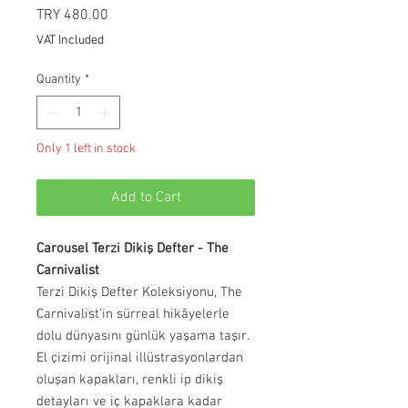
Price
TRY 480.00
VAT Included
Quantity
*
Only 1 left in stock
Add to Cart
Carousel Terzi Dikiş Defter - The
Carnivalist
Terzi Dikiş Defter Koleksiyonu, The
Carnivalist’in sürreal hikâyelerle
dolu dünyasını günlük yaşama taşır.
El çizimi orijinal illüstrasyonlardan
oluşan kapakları, renkli ip dikiş
detayları ve iç kapaklara kadar