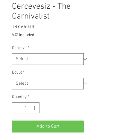
Çerçevesiz - The
Carnivalist
Price
TRY 650.00
VAT Included
Çerçeve
*
Boyut
*
Quantity
*
Add to Cart