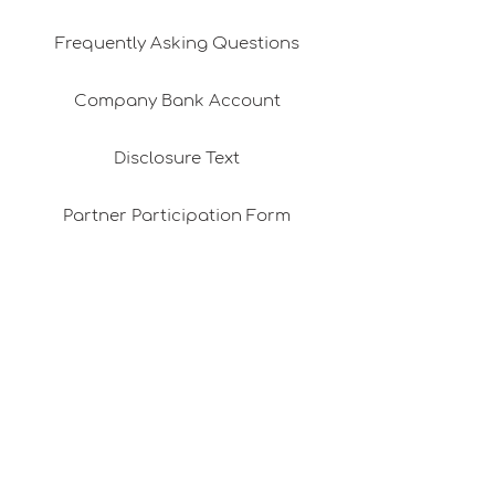
Frequently Asking Questions
Company Bank Account
Disclosure Text
Partner Participation Form
Contact
Distance Sales Agreement
Corporate Gifts
Franchising