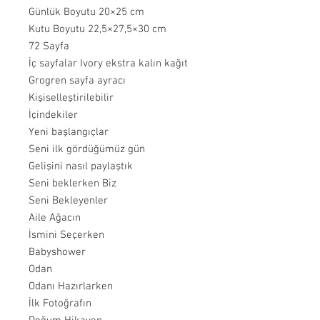
Günlük Boyutu 20×25 cm
Kutu Boyutu 22,5×27,5×30 cm
72 Sayfa
İç sayfalar Ivory ekstra kalın kağıt
Grogren sayfa ayracı
Kişiselleştirilebilir
İçindekiler
Yeni başlangıçlar
Seni ilk gördüğümüz gün
Gelişini nasıl paylaştık
Seni beklerken Biz
Seni Bekleyenler
Aile Ağacın
İsmini Seçerken
Babyshower
Odan
Odanı Hazırlarken
İlk Fotoğrafın