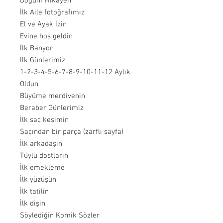
Doğum Hikayen
İlk Aile fotoğrafımız
El ve Ayak İzin
Evine hoş geldin
İlk Banyon
İlk Günlerimiz
1-2-3-4-5-6-7-8-9-10-11-12 Aylık
Oldun
Büyüme merdivenin
Beraber Günlerimiz
İlk saç kesimin
Saçından bir parça (zarflı sayfa)
İlk arkadaşın
Tüylü dostların
İlk emekleme
İlk yüzüşün
İlk tatilin
İlk dişin
Söylediğin Komik Sözler