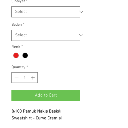
Cinsiyet
*
Beden
*
Renk
*
Quantity
*
Add to Cart
%100 Pamuk Nakış Baskılı
Sweatshirt - Curvo Cremisi