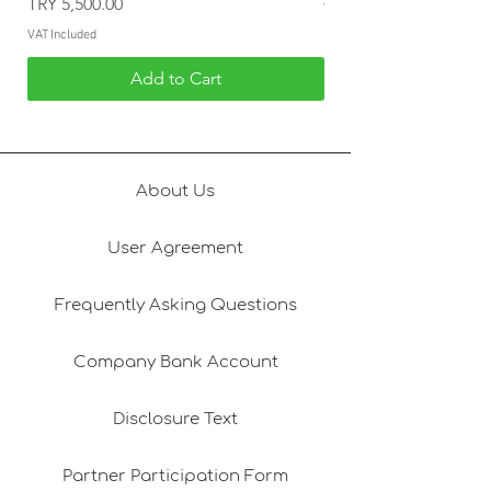
Price
TRY 5,500.00
VAT Included
VAT Included
Add to Cart
About Us
User Agreement
Frequently Asking Questions
Company Bank Account
Disclosure Text
Partner Participation Form