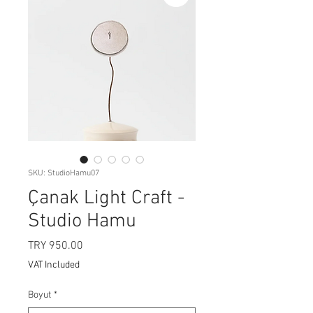
SKU: StudioHamu07
Çanak Light Craft -
Studio Hamu
Price
TRY 950.00
VAT Included
Boyut
*