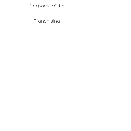
Corporate Gifts
Franchising
Return & Refund Policy
Privacy Policy
Shipping & Delivery
Membership Agreement
Cookie Policy
Career Opportunities
Design Consultancy