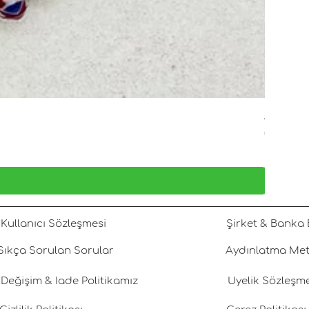
Adamaris
Fiyat
₺2.550,00
KDV dahil
Kullanıcı Sözleşmesi
Şirket & Banka B
Sıkça Sorulan Sorular
Aydınlatma Met
Değişim & İade Politikamız
Üyelik Sözleşm