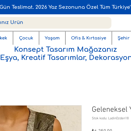
Gün Teslimat. 2026 Yaz Sezonuna Özel Tüm Türkiye'
kek
Çocuk
Yaşam
Ofis & Kırtasiye
Şehir
Konsept Tasarım Mağazanız
 Eşya, Kreatif Tasarımlar, Dekorasyon
Geleneksel 
Stok kodu: LadinOzden18
Fiyat