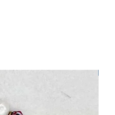
istediğiniz ürünler için bizimle
 üzerinden iletişime geçebilirsiniz.
bilgiler eşliğinde Yurtiçi Kargo ile
rsiniz. İade ve değişim süresi 7
ürünleri size gönderdiğimiz şekilde
ketlemeniz gerekmektedir. Ürünlerin
anılmamış olarak ulaşmasını
e kargoda oluşacak hasar sorumluluğu
ttir.
Yeni
rünlerinde iade geçerli değildir.