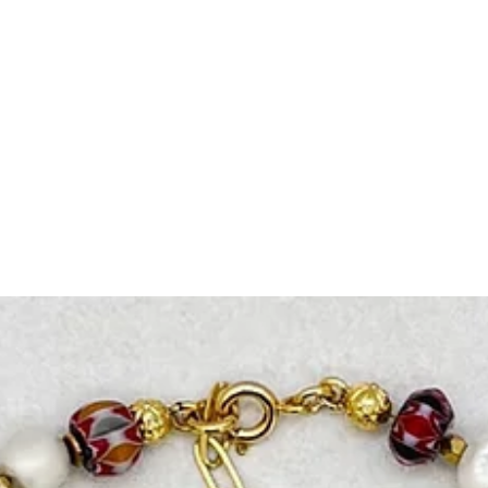
Muğla, 48470, Turkey
İade ve değişim yapmak 
info@paftam.com adresi
Bizim size vereceğimiz 
gönderimini sağlayabili
gündür.
İade etmek istediğiniz 
güvenli bir şekilde pa
bize hasarsız ve kull
bekliyoruz. Bu sebepl
iade yapan müşteriye ai
Hijyen nedeniyle takı ü