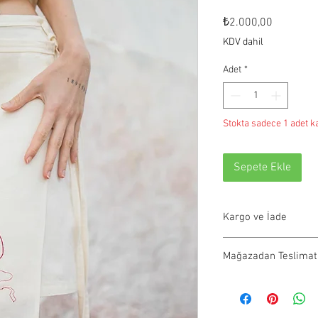
Fiyat
₺2.000,00
KDV dahil
Adet
*
Stokta sadece 1 adet ka
Sepete Ekle
Kargo ve İade
Tüm siparişler 1-3 iş g
Mağazadan Teslimat
olmayan ürünler 21 gün
info@paftam.com adresi
Pafta'm Bodrum Bitez 
ile ürünlerinizi size ul
teslim alınabilir.
verildiğinde kargo taki