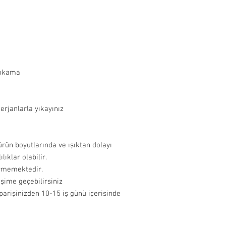
yıkama
rjanlarla yıkayınız
 ürün boyutlarında ve ışıktan dolayı
ıklar olabilir.
ermemektedir.
tişime geçebilirsiniz
iparişinizden 10-15 iş günü içerisinde