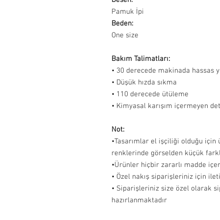
Pamuk İpi
Beden:
One size
Bakım Talimatları:
• 30 derecede makinada hassas 
• Düşük hızda sıkma
• 110 derecede ütüleme
• Kimyasal karışım içermeyen dete
Not:
•Tasarımlar el işçiliği olduğu için
renklerinde görselden küçük farklıl
•Ürünler hiçbir zararlı madde iç
• Özel nakış siparişleriniz için ile
• Siparişleriniz size özel olarak s
hazırlanmaktadır