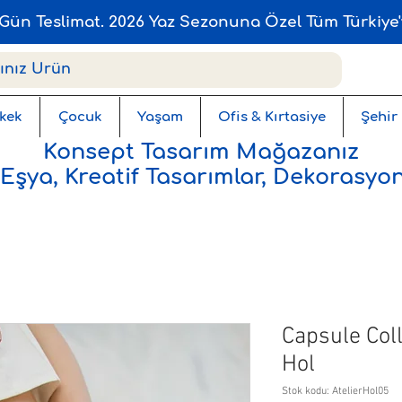
Gün Teslimat. 2026 Yaz Sezonuna Özel Tüm Türkiye'
kek
Çocuk
Yaşam
Ofis & Kırtasiye
Şehir
Konsept Tasarım Mağazanız
 Eşya, Kreatif Tasarımlar, Dekorasyon
Capsule Coll
Hol
Stok kodu: AtelierHol05