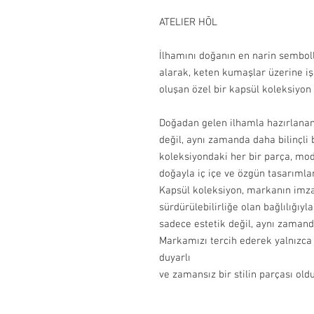
ATELIER HŌL
İlhamını doğanın en narin semboll
alarak, keten kumaşlar üzerine i
oluşan özel bir kapsül koleksiyon
Doğadan gelen ilhamla hazırlanan
değil, aynı zamanda daha bilinçli
koleksiyondaki her bir parça, mo
doğayla iç içe ve özgün tasarımları
Kapsül koleksiyon, markanın imzas
sürdürülebilirliğe olan bağlılığıyl
sadece estetik değil, aynı zamand
Markamızı tercih ederek yalnızca
duyarlı
ve zamansız bir stilin parçası old