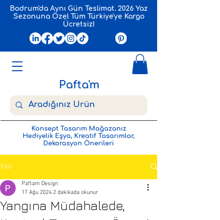
Bodrum'da Aynı Gün Teslimat. 2026 Yaz
Sezonuna Özel Tüm Türkiye'ye Kargo
Ücretsiz!
Pafta'm
Konsept Tasarım Mağazanız
Hediyelik Eşya, Kreatif Tasarımlar,
Dekorasyon Önerileri
Yazı
Paftam Design
17 Ağu 2024
2 dakikada okunur
Yangına Müdahalede,