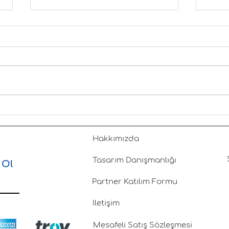
Bodrum Aynı Gün Hediye
Bodr
Teslimatı: Son Dakika
Bodr
Hediyeleri Artık Çok Daha
Bodr
Hakkımızda
Kolay
Bodr
Yere
Tasarım Danışmanlığı
 Ol
Partner Katılım Formu
İletişim
Mesafeli Satış Sözleşmesi