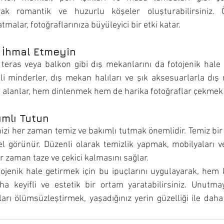
rak romantik ve huzurlu köşeler oluşturabilirsiniz. Ö
tmalar, fotoğraflarınıza büyüleyici bir etki katar.
ı İhmal Etmeyin
, teras veya balkon gibi dış mekanlarını da fotojenik hale g
li minderler, dış mekan halıları ve şık aksesuarlarla dış 
 Bu alanlar, hem dinlenmek hem de harika fotoğraflar çekmek i
ımlı Tutun
nizi her zaman temiz ve bakımlı tutmak önemlidir. Temiz bir 
 görünür. Düzenli olarak temizlik yapmak, mobilyaları ve
r zaman taze ve çekici kalmasını sağlar.
otojenik hale getirmek için bu ipuçlarını uygulayarak, hem
aha keyifli ve estetik bir ortam yaratabilirsiniz. Unutmay
ları ölümsüzleştirmek, yaşadığınız yerin güzelliği ile daha