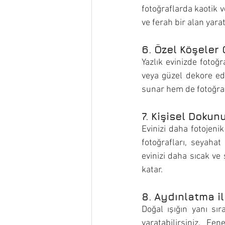
fotoğraflarda kaotik v
ve ferah bir alan yara
6. Özel Köşeler
Yazlık evinizde fotoğ
veya güzel dekore edi
sunar hem de fotoğraf
7. Kişisel Dokun
Evinizi daha fotojenik
fotoğrafları, seyahat 
evinizi daha sıcak ve
katar.
8. Aydınlatma i
Doğal ışığın yanı sır
yaratabilirsiniz. Fe