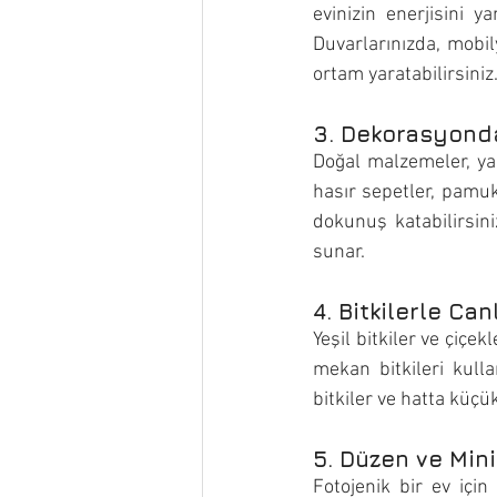
evinizin enerjisini y
Duvarlarınızda, mobil
ortam yaratabilirsiniz
3. Dekorasyond
Doğal malzemeler, yaz
hasır sepetler, pamu
dokunuş katabilirsin
sunar.
4. Bitkilerle Canl
Yeşil bitkiler ve çiçek
mekan bitkileri kulla
bitkiler ve hatta küçü
5. Düzen ve Min
Fotojenik bir ev içi