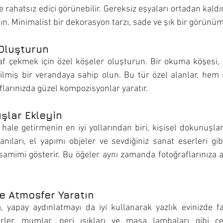
e rahatsız edici görünebilir. Gereksiz eşyaları ortadan kald
tın. Minimalist bir dekorasyon tarzı, sade ve şık bir görünüm
 Oluşturun
raf çekmek için özel köşeler oluşturun. Bir okuma köşesi,
lmiş bir verandaya sahip olun. Bu tür özel alanlar, hem si
larınızda güzel kompozisyonlar yaratır.
uşlar Ekleyin
 hale getirmenin en iyi yollarından biri, kişisel dokunuşlar
anıları, el yapımı objeler ve sevdiğiniz sanat eserleri gibi
 samimi gösterir. Bu öğeler aynı zamanda fotoğraflarınıza a
le Atmosfer Yaratın
a, yapay aydınlatmayı da iyi kullanarak yazlık evinizde fa
nerler, mumlar, peri ışıkları ve masa lambaları gibi çeş