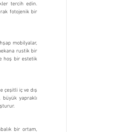
ler tercih edin. 
ak fotojenik bir 
hşap mobilyalar, 
kana rustik bir 
hoş bir estetik 
 çeşitli iç ve dış 
, büyük yapraklı 
şturur.
alık bir ortam, 