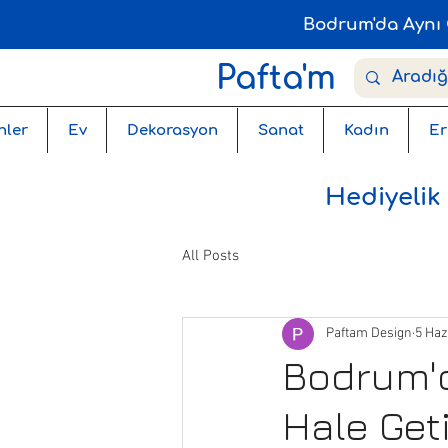
Bodrum'da Aynı 
Pafta'm
nler
Ev
Dekorasyon
Sanat
Kadın
Er
Hediyelik
All Posts
Paftam Design
5 Haz
Bodrum'd
Hale Get