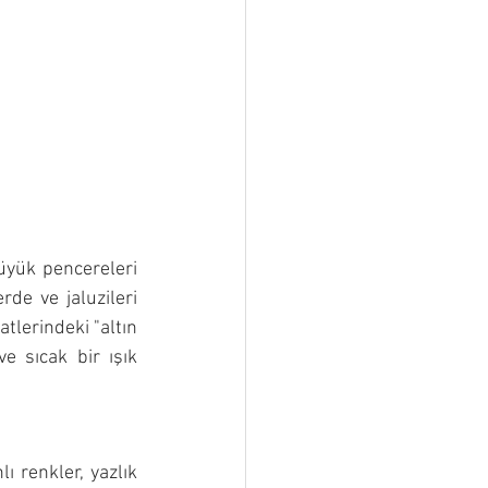
büyük pencereleri 
de ve jaluzileri 
tlerindeki "altın 
 sıcak bir ışık 
ı renkler, yazlık 