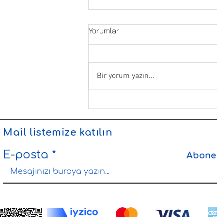
Yorumlar
Bir yorum yazın...
Bodrum'da Aynı Gün Hediye
Teslimatı | Pafta'm Bodrum
Mail listemize katılın
E-posta
Abone