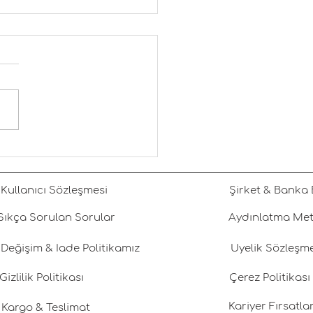
um Tatil Rehberi:
um Villa Kiralama,
um Bitez Alışveriş,
Kullanıcı Sözleşmesi
Şirket & Banka B
um Gastronomi ve Bitez
l Deneyimler
Sıkça Sorulan Sorular
Aydınlatma Met
Değişim & İade Politikamız
Üyelik Sözleşm
Gizlilik Politikası
Çerez Politikası
Kariyer Fırsatlar
Kargo & Teslimat