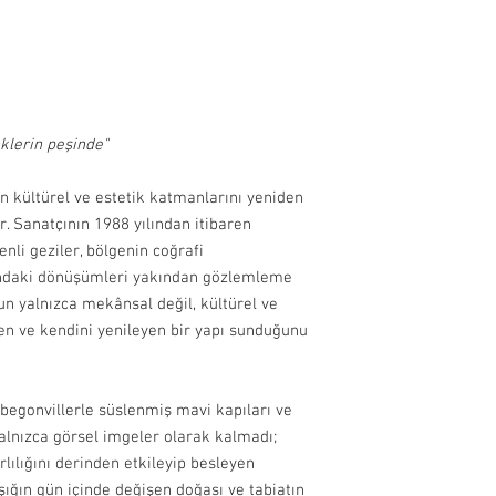
Teslimat Adresi: Bitez
süresi adete göre değiş
Bodrum, Muğla, 48470,
İade ve değişim yapmak 
info@paftam.com adresi
Bizim size vereceğimiz 
gönderimini sağlayabili
klerin peşinde"
gündür.
 kültürel ve estetik katmanlarını yeniden
İade etmek istediğiniz 
 Sanatçının 1988 yılından itibaren
güvenli bir şekilde pa
li geziler, bölgenin coğrafi
bize hasarsız ve kull
bekliyoruz. Bu sebepl
undaki dönüşümleri yakından gözlemleme
iade yapan müşteriye ai
’un yalnızca mekânsal değil, kültürel ve
en ve kendini yenileyen bir yapı sunduğunu
Hijyen nedeniyle takı ü
begonvillerle süslenmiş mavi kapıları ve
yalnızca görsel imgeler olarak kalmadı;
ılığını derinden etkileyip besleyen
şığın gün içinde değişen doğası ve tabiatın