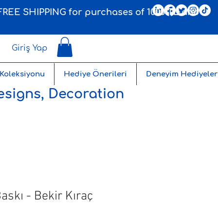
, FREE SHIPPING for purchases of 1000 TL and
Giriş Yap
 Koleksiyonu
Hediye Önerileri
Deneyim Hediyeler
esigns, Decoration
askı - Bekir Kıraç