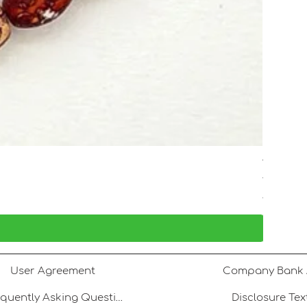
Tatlı Su 
Price
TRY 1,80
VAT Included
User Agreement
Frequently Asking Questions
Disclosure Tex