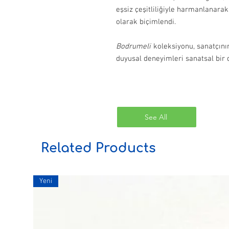
eşsiz çeşitliliğiyle harmanlanara
olarak biçimlendi.
Bodrumeli
koleksiyonu, sanatçının
duyusal deneyimleri sanatsal bir 
See All
Related Products
Yeni