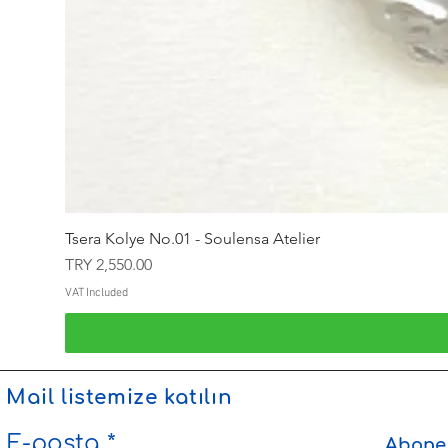
Tsera Kolye No.01 - Soulensa Atelier
Price
TRY 2,550.00
VAT Included
Mail listemize katılın
E-posta
Abone