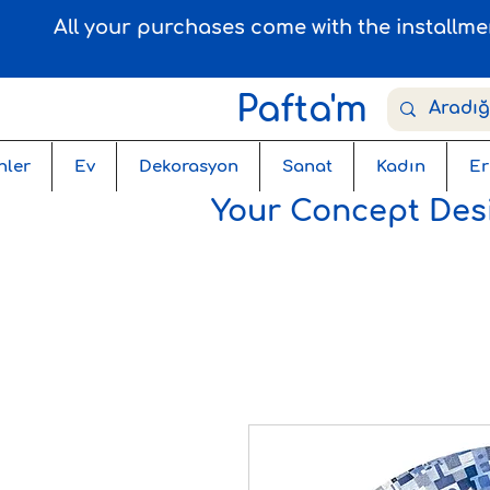
All your purchases come with the installm
Pafta'm
nler
Ev
Dekorasyon
Sanat
Kadın
Er
Your Concept Desi