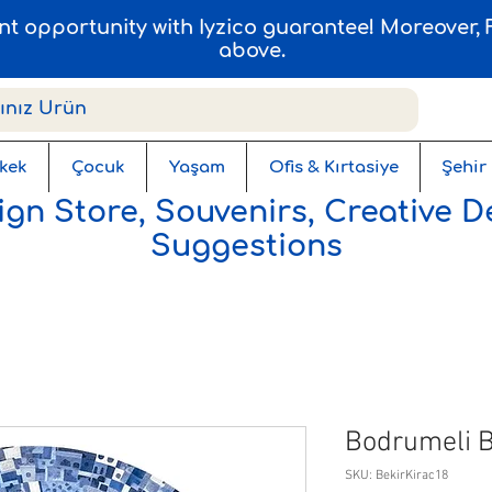
ent opportunity with Iyzico guarantee! Moreover
above.
kek
Çocuk
Yaşam
Ofis & Kırtasiye
Şehir
gn Store, Souvenirs, Creative D
Suggestions
Bodrumeli B
SKU: BekirKirac18